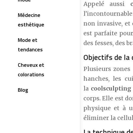
Appelé aussi
l’incontournable
Médecine
non invasive, et
esthétique
est parfaite pou
Mode et
des fesses, des b
tendances
Objectifs de la 
Cheveux et
Plusieurs zones
colorations
hanches, les cu
la
coolsculpting
Blog
corps. Elle est d
physique et à un
éliminer la cellu
La technique de