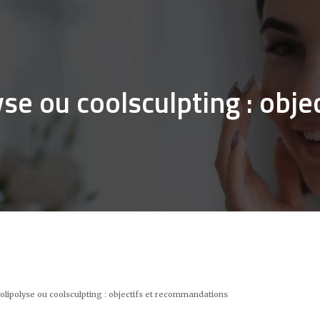
yse ou coolsculpting : obj
olipolyse ou coolsculpting : objectifs et recommandations